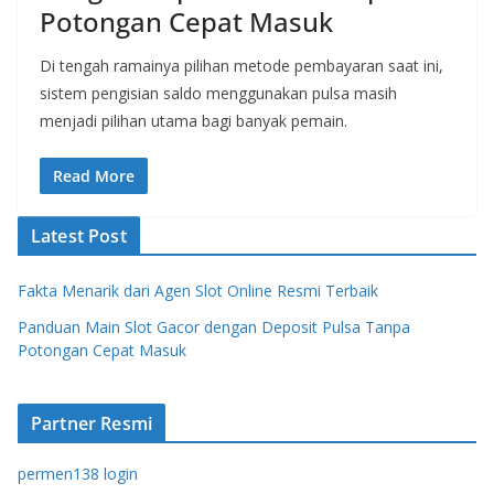
Potongan Cepat Masuk
Di tengah ramainya pilihan metode pembayaran saat ini,
sistem pengisian saldo menggunakan pulsa masih
menjadi pilihan utama bagi banyak pemain.
Read More
Latest Post
Fakta Menarik dari Agen Slot Online Resmi Terbaik
Panduan Main Slot Gacor dengan Deposit Pulsa Tanpa
Potongan Cepat Masuk
Partner Resmi
permen138 login