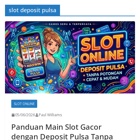
slot deposit pulsa
SLOT ONLINE
05/06/2026
Paul Williams
Panduan Main Slot Gacor
dengan Deposit Pulsa Tanpa